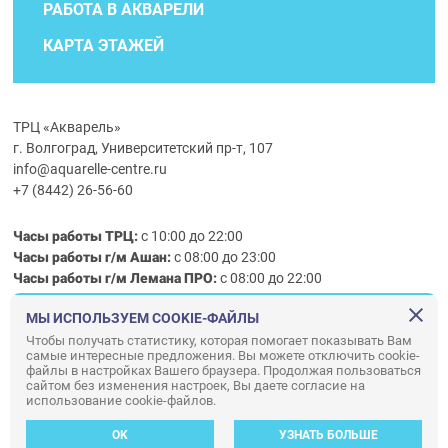
РАБОТА В АКВАРЕЛИ
КАРТА ЭТАЖЕЙ
ТРЦ «Акварель»
г. Волгоград, Университетский пр-т, 107
info@aquarelle-centre.ru
+7 (8442) 26-56-60
Часы работы ТРЦ:
с 10:00 до 22:00
Часы работы г/м Ашан:
с 08:00 до 23:00
Часы работы
г/м
Лемана ПРО
:
с 08:00 до 22:00
МЫ ИСПОЛЬЗУЕМ COOKIE-ФАЙЛЫ
Правила посещения ТРЦ «Акварель»
Чтобы получать статистику, которая помогает показывать Вам
самые интересные предложения. Вы можете отключить cookie-
ООО «АКВАРЕЛЬ»
файлы в настройках Вашего браузера. Продолжая пользоваться
сайтом без изменения настроек, Вы даете согласие на
© ООО «Акварель» 2010–2026. All right reserved.
использование cookie-файлов.
Дизайн концепция сайта —
Адаптивный дизайн и программирование —
34
ВЕБ
OK
УЗНАТЬ БОЛЬШЕ