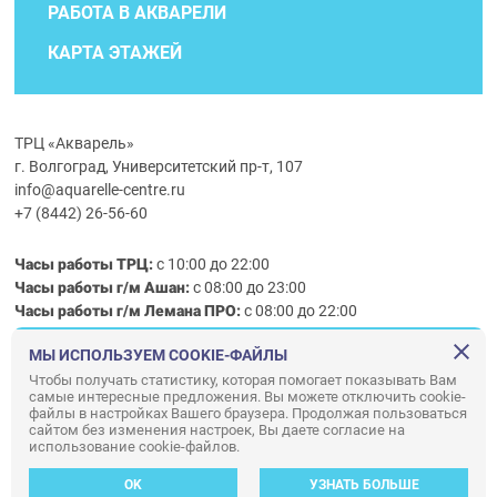
РАБОТА В АКВАРЕЛИ
КАРТА ЭТАЖЕЙ
ТРЦ «Акварель»
г. Волгоград, Университетский пр-т, 107
info@aquarelle-centre.ru
+7 (8442) 26-56-60
Часы работы ТРЦ:
с 10:00 до 22:00
Часы работы г/м Ашан:
с 08:00 до 23:00
Часы работы
г/м
Лемана ПРО
:
с 08:00 до 22:00
МЫ ИСПОЛЬЗУЕМ COOKIE-ФАЙЛЫ
Правила посещения ТРЦ «Акварель»
Чтобы получать статистику, которая помогает показывать Вам
самые интересные предложения. Вы можете отключить cookie-
ООО «АКВАРЕЛЬ»
файлы в настройках Вашего браузера. Продолжая пользоваться
сайтом без изменения настроек, Вы даете согласие на
© ООО «Акварель» 2010–2026. All right reserved.
использование cookie-файлов.
Дизайн концепция сайта —
Адаптивный дизайн и программирование —
34
ВЕБ
OK
УЗНАТЬ БОЛЬШЕ