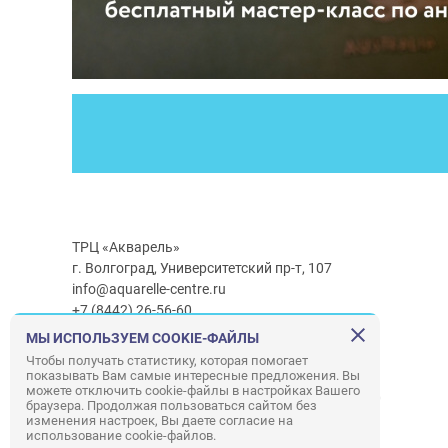
ТРЦ «Акварель»
г. Волгоград, Университетский пр-т, 107
info@aquarelle-centre.ru
+7 (8442) 26-56-60
МЫ ИСПОЛЬЗУЕМ COOKIE-ФАЙЛЫ
Часы работы ТРЦ:
с 10:00 до 22:00
Чтобы получать статистику, которая помогает
показывать Вам самые интересные предложения. Вы
Часы работы г/м Ашан:
с 08:00 до 23:00
можете отключить cookie-файлы в настройках Вашего
Часы работы
г/м
Лемана ПРО
:
с 08:00 до 22:00
браузера. Продолжая пользоваться сайтом без
изменения настроек, Вы даете согласие на
использование cookie-файлов.
Правила посещения ТРЦ «Акварель»