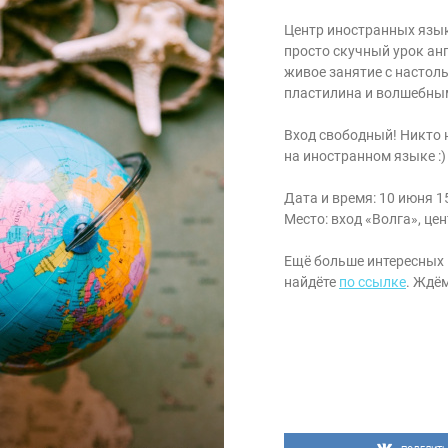
Центр иностранных язык
просто скучный урок анг
живое занятие с настол
пластилина и волшебны
Вход свободный! Никто 
на иностранном языке :)
Дата и время: 10 июня 15
Место: вход «Волга», це
Ещё больше интересных 
найдёте
по ссылке
. Ждё