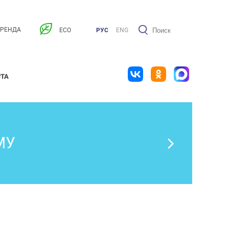
АРЕНДА
ECO
РУС
ENG
РТА
МУ