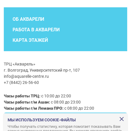
ОБ АКВАРЕЛИ
РАБОТА В АКВАРЕЛИ
КАРТА ЭТАЖЕЙ
ТРЦ «Акварель»
г. Волгоград, Университетский пр-т, 107
info@aquarelle-centre.ru
+7 (8442) 26-56-60
Часы работы ТРЦ:
с 10:00 до 22:00
Часы работы г/м Ашан:
с 08:00 до 23:00
Часы работы
г/м
Лемана ПРО
:
с 08:00 до 22:00
МЫ ИСПОЛЬЗУЕМ COOKIE-ФАЙЛЫ
Правила посещения ТРЦ «Акварель»
Чтобы получать статистику, которая помогает показывать Вам
самые интересные предложения. Вы можете отключить cookie-