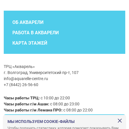
ОБ АКВАРЕЛИ
РАБОТА В АКВАРЕЛИ
КАРТА ЭТАЖЕЙ
ТРЦ «Акварель»
г. Волгоград, Университетский пр-т, 107
info@aquarelle-centre.ru
+7 (8442) 26-56-60
Часы работы ТРЦ:
с 10:00 до 22:00
Часы работы г/м Ашан:
с 08:00 до 23:00
Часы работы
г/м
Лемана ПРО
:
с 08:00 до 22:00
МЫ ИСПОЛЬЗУЕМ COOKIE-ФАЙЛЫ
Правила посещения ТРЦ «Акварель»
Чтобы получать статистику, которая помогает показывать Вам