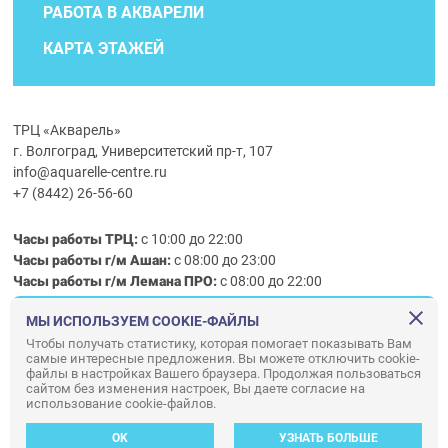
РАБОТА В АКВАРЕЛИ
КАРТА ЭТАЖЕЙ
ТРЦ «Акварель»
г. Волгоград, Университетский пр-т, 107
info@aquarelle-centre.ru
+7 (8442) 26-56-60
Часы работы ТРЦ:
с 10:00 до 22:00
Часы работы г/м Ашан:
с 08:00 до 23:00
Часы работы
г/м
Лемана ПРО
:
с 08:00 до 22:00
МЫ ИСПОЛЬЗУЕМ COOKIE-ФАЙЛЫ
Правила посещения ТРЦ «Акварель»
Чтобы получать статистику, которая помогает показывать Вам
самые интересные предложения. Вы можете отключить cookie-
ООО «АКВАРЕЛЬ»
файлы в настройках Вашего браузера. Продолжая пользоваться
сайтом без изменения настроек, Вы даете согласие на
© ООО «Акварель» 2010–2026. All right reserved.
использование cookie-файлов.
Дизайн концепция сайта —
Адаптивный дизайн и программирование —
34
ВЕБ
OK
УЗНАТЬ БОЛЬШЕ