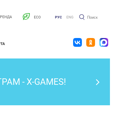
АРЕНДА
ECO
РУС
ENG
РТА
АМ - X-GAMES!