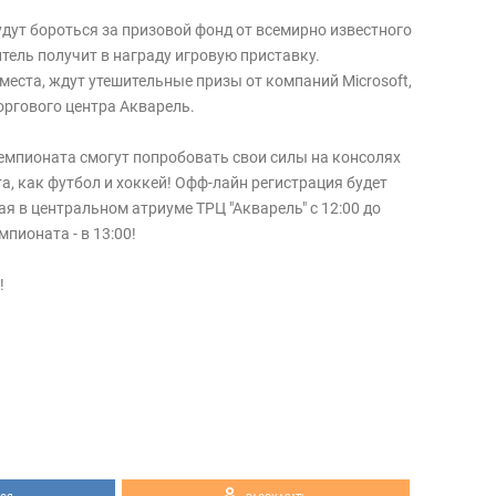
удут бороться за призовой фонд от всемирно известного
итель получит в награду игровую приставку.
 места, ждут утешительные призы от компаний Microsoft,
торгового центра Акварель.
Чемпионата смогут попробовать свои силы на консолях
та, как футбол и хоккей! Офф-лайн регистрация будет
я в центральном атриуме ТРЦ "Акварель" с 12:00 до
пионата - в 13:00!
!