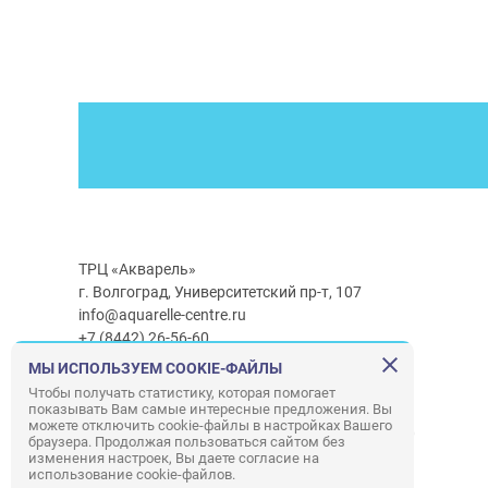
ТРЦ «Акварель»
г. Волгоград, Университетский пр-т, 107
info@aquarelle-centre.ru
+7 (8442) 26-56-60
МЫ ИСПОЛЬЗУЕМ COOKIE-ФАЙЛЫ
Часы работы ТРЦ:
с 10:00 до 22:00
Чтобы получать статистику, которая помогает
показывать Вам самые интересные предложения. Вы
Часы работы г/м Ашан:
с 08:00 до 23:00
можете отключить cookie-файлы в настройках Вашего
Часы работы
г/м
Лемана ПРО
:
с 08:00 до 22:00
браузера. Продолжая пользоваться сайтом без
изменения настроек, Вы даете согласие на
использование cookie-файлов.
Правила посещения ТРЦ «Акварель»