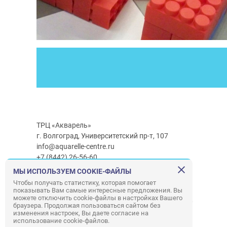
ТРЦ «Акварель»
г. Волгоград, Университетский пр-т, 107
info@aquarelle-centre.ru
+7 (8442) 26-56-60
МЫ ИСПОЛЬЗУЕМ COOKIE-ФАЙЛЫ
Часы работы ТРЦ:
с 10:00 до 22:00
Чтобы получать статистику, которая помогает
показывать Вам самые интересные предложения. Вы
Часы работы г/м Ашан:
с 08:00 до 23:00
можете отключить cookie-файлы в настройках Вашего
Часы работы
г/м
Лемана ПРО
:
с 08:00 до 22:00
браузера. Продолжая пользоваться сайтом без
изменения настроек, Вы даете согласие на
использование cookie-файлов.
Правила посещения ТРЦ «Акварель»