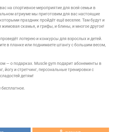
вас на спортивное мероприятие для всей семьи в
тральном атриуме мы приготовим для вас настоящие
которыми праздник пройдёт ещё веселее. Там будут и
 жимовая скамья, и грифы, и блины, и многое другое!
проведёт лотерею и конкурсы для взрослых и детей.
ите в планке или поднимаете штангу с большим весом,
ном — о подарках. Muscle gym подарит абонементы в
г, йогу и стретчинг, персональные тренировки с
сладостей детям!
 бесплатное.