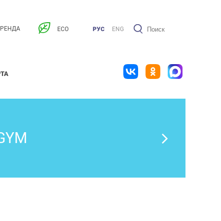
АРЕНДА
ECO
РУС
ENG
РТА
GYM