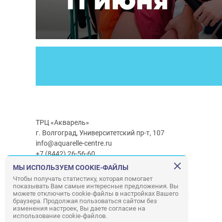
ТРЦ «Акварель»
г. Волгоград, Университетский пр-т, 107
info@aquarelle-centre.ru
+7 (8442) 26-56-60
МЫ ИСПОЛЬЗУЕМ COOKIE-ФАЙЛЫ
Часы работы ТРЦ:
с 10:00 до 22:00
Чтобы получать статистику, которая помогает
показывать Вам самые интересные предложения. Вы
Часы работы г/м Ашан:
с 08:00 до 23:00
можете отключить cookie-файлы в настройках Вашего
Часы работы
г/м
Лемана ПРО
:
с 08:00 до 22:00
браузера. Продолжая пользоваться сайтом без
изменения настроек, Вы даете согласие на
использование cookie-файлов.
Правила посещения ТРЦ «Акварель»