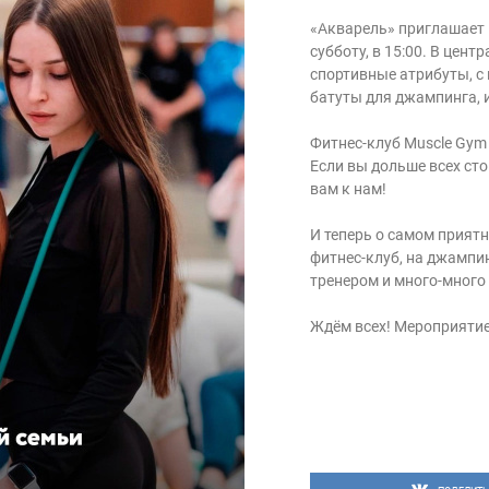
«Акварель» приглашает 
субботу, в 15:00. В цен
спортивные атрибуты, с 
батуты для джампинга, и
Фитнес-клуб Muscle Gym 
Если вы дольше всех сто
вам к нам!
И теперь о самом прият
фитнес-клуб, на джампин
тренером и много-много 
Ждём всех! Мероприятие