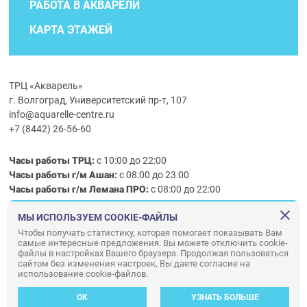
РАБОТА В АКВАРЕЛИ
КАРТА ЭТАЖЕЙ
ТРЦ «Акварель»
г. Волгоград, Университетский пр-т, 107
info@aquarelle-centre.ru
+7 (8442) 26-56-60
Часы работы ТРЦ:
с 10:00 до 22:00
Часы работы г/м Ашан:
с 08:00 до 23:00
Часы работы
г/м
Лемана ПРО
:
с 08:00 до 22:00
МЫ ИСПОЛЬЗУЕМ COOKIE-ФАЙЛЫ
Правила посещения ТРЦ «Акварель»
Чтобы получать статистику, которая помогает показывать Вам
самые интересные предложения. Вы можете отключить cookie-
ООО «АКВАРЕЛЬ»
файлы в настройках Вашего браузера. Продолжая пользоваться
© ООО «Акварель» 2010–2026. All right reserved.
сайтом без изменения настроек, Вы даете согласие на
использование cookie-файлов.
Дизайн концепция сайта —
Адаптивный дизайн и программирование —
34
ВЕБ
OK
УЗНАТЬ БОЛЬШЕ