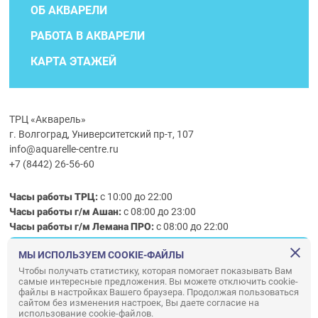
ОБ АКВАРЕЛИ
РАБОТА В АКВАРЕЛИ
КАРТА ЭТАЖЕЙ
ТРЦ «Акварель»
г. Волгоград, Университетский пр-т, 107
info@aquarelle-centre.ru
+7 (8442) 26-56-60
Часы работы ТРЦ:
с 10:00 до 22:00
Часы работы г/м Ашан:
с 08:00 до 23:00
Часы работы
г/м
Лемана ПРО
:
с 08:00 до 22:00
МЫ ИСПОЛЬЗУЕМ COOKIE-ФАЙЛЫ
Правила посещения ТРЦ «Акварель»
Чтобы получать статистику, которая помогает показывать Вам
самые интересные предложения. Вы можете отключить cookie-
ООО «АКВАРЕЛЬ»
файлы в настройках Вашего браузера. Продолжая пользоваться
сайтом без изменения настроек, Вы даете согласие на
© ООО «Акварель» 2010–2026. All right reserved.
использование cookie-файлов.