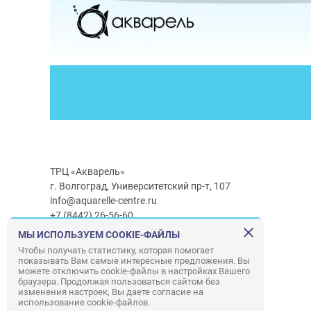
ТРЦ «Акварель»
г. Волгоград, Университетский пр-т, 107
info@aquarelle-centre.ru
+7 (8442) 26-56-60
МЫ ИСПОЛЬЗУЕМ COOKIE-ФАЙЛЫ
Часы работы ТРЦ:
с 10:00 до 22:00
Чтобы получать статистику, которая помогает
показывать Вам самые интересные предложения. Вы
Часы работы г/м Ашан:
с 08:00 до 23:00
можете отключить cookie-файлы в настройках Вашего
Часы работы
г/м
Лемана ПРО
:
с 08:00 до 22:00
браузера. Продолжая пользоваться сайтом без
изменения настроек, Вы даете согласие на
использование cookie-файлов.
Правила посещения ТРЦ «Акварель»