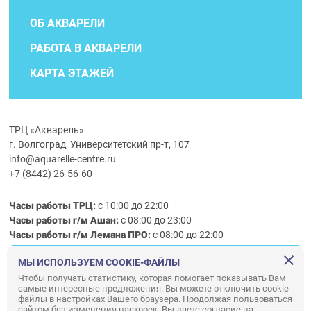
ОБ АКВАРЕЛИ
РАБОТА В АКВАРЕЛИ
КАРТА ЭТАЖЕЙ
ТРЦ «Акварель»
г. Волгоград, Университетский пр-т, 107
info@aquarelle-centre.ru
+7 (8442) 26-56-60
Часы работы ТРЦ:
с 10:00 до 22:00
Часы работы г/м Ашан:
с 08:00 до 23:00
Часы работы
г/м
Лемана ПРО
:
с 08:00 до 22:00
МЫ ИСПОЛЬЗУЕМ COOKIE-ФАЙЛЫ
Правила посещения ТРЦ «Акварель»
Чтобы получать статистику, которая помогает показывать Вам
самые интересные предложения. Вы можете отключить cookie-
ООО «АКВАРЕЛЬ»
файлы в настройках Вашего браузера. Продолжая пользоваться
сайтом без изменения настроек, Вы даете согласие на
© ООО «Акварель» 2010–2026. All right reserved.