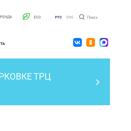
АРЕНДА
ECO
РУС
ENG
РТА
РКОВКЕ ТРЦ