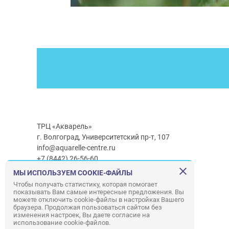
ТРЦ «Акварель»
г. Волгоград, Университетский пр-т, 107
info@aquarelle-centre.ru
+7 (8442) 26-56-60
МЫ ИСПОЛЬЗУЕМ COOKIE-ФАЙЛЫ
Часы работы ТРЦ:
с 10:00 до 22:00
Чтобы получать статистику, которая помогает
показывать Вам самые интересные предложения. Вы
Часы работы г/м Ашан:
с 08:00 до 23:00
можете отключить cookie-файлы в настройках Вашего
Часы работы
г/м
Лемана ПРО
:
с 08:00 до 22:00
браузера. Продолжая пользоваться сайтом без
изменения настроек, Вы даете согласие на
использование cookie-файлов.
Правила посещения ТРЦ «Акварель»