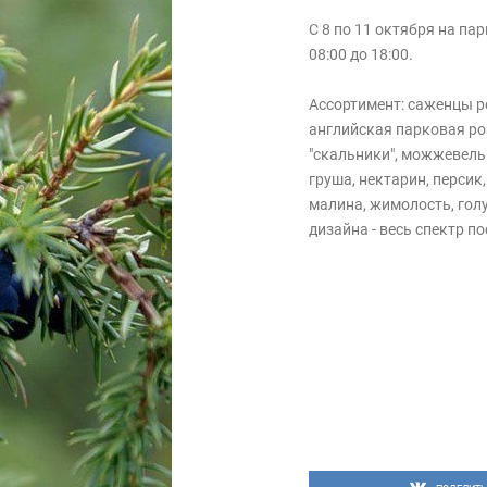
С 8 по 11 октября на па
08:00 до 18:00.
Ассортимент: саженцы ро
английская парковая роз
"скальники", можжевельн
груша, нектарин, персик
малина, жимолость, гол
дизайна - весь спектр п