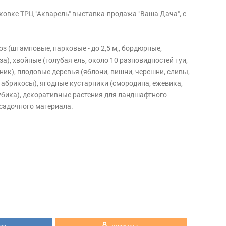
рковке ТРЦ "Акварель" выставка-продажа "Ваша Дача", с
з (штамповые, парковые - до 2,5 м,, бордюрные,
а), хвойные (голубая ель, около 10 разновидностей туи,
ик), плодовые деревья (яблони, вишни, черешни, сливы,
, абрикосы), ягодные кустарники (смородина, ежевика,
убика), декоративные растения для ландшафтного
осадочного материала.