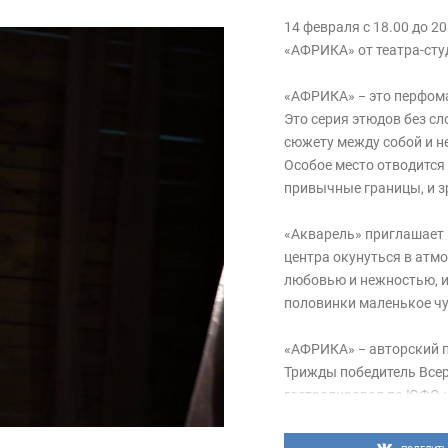
14 февраля с 18.00 до 
«АФРИКА» от театра-сту
«АФРИКА» − это перфоман
Это серия этюдов без с
сюжету между собой и н
Особое место отводится 
привычные границы, и зр
«Акварель» приглашает 
центра окунуться в атм
любовью и нежностью, и
половинки маленькое чу
«АФРИКА» − авторский п
Трижды победитель Всер
гастролировал по ЮФО 