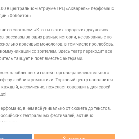
20.00 в центральном атриуме ТРЦ «Акварель» перфоманс
дии «Хоббитон»
с со слоганом: «Кто ты в этих городских джунглях».
лов, рассказывающих разные истории, не связанные по
есколько красивых монологов, в том числе про любовь.
коммуникации со зрителем. Здесь театр переходит все
итель танцует и поет вместе с актерами.
всех влюбленных и гостей торгово-развлекательного
осферу любви и романтики. Торговый центр наполнится
 каждый, несомненно, пожелает совершить для своей
до!
ерфоманс, в нем всё уникально от сюжета до текстов.
оссийских театральных фестивалей, активно
и Москве.