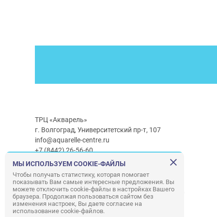
ТРЦ «Акварель»
г. Волгоград, Университетский пр-т, 107
info@aquarelle-centre.ru
+7 (8442) 26-56-60
МЫ ИСПОЛЬЗУЕМ COOKIE-ФАЙЛЫ
Часы работы ТРЦ:
с 10:00 до 22:00
Чтобы получать статистику, которая помогает
показывать Вам самые интересные предложения. Вы
Часы работы г/м Ашан:
с 08:00 до 23:00
можете отключить cookie-файлы в настройках Вашего
Часы работы
г/м
Лемана ПРО
:
с 08:00 до 22:00
браузера. Продолжая пользоваться сайтом без
изменения настроек, Вы даете согласие на
использование cookie-файлов.
Правила посещения ТРЦ «Акварель»