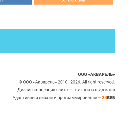
СЯ
РАССКАЗАТЬ
льные выступления Детской школы модельного агентства
ый фестиваль детского творчества «Акварелька»
 мыльных пузырей
народный конкурс детского рисунка «Эстель. Самая
essional
азвлекательная программа на улице
ООО «АКВАРЕЛЬ»
© ООО «Акварель» 2010–2026. All right reserved.
Дизайн концепция сайта —
Адаптивный дизайн и программирование —
34
ВЕБ