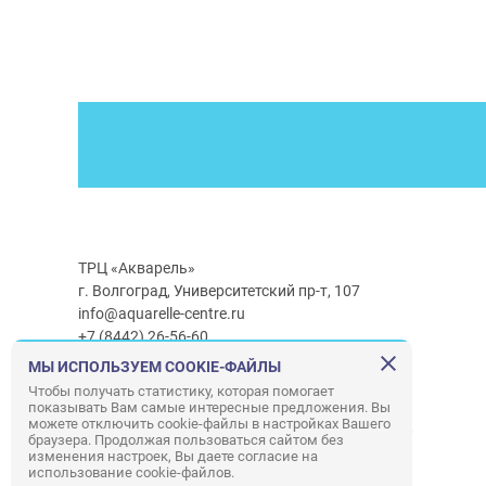
ТРЦ «Акварель»
г. Волгоград, Университетский пр-т, 107
info@aquarelle-centre.ru
+7 (8442) 26-56-60
МЫ ИСПОЛЬЗУЕМ COOKIE-ФАЙЛЫ
Часы работы ТРЦ:
с 10:00 до 22:00
Чтобы получать статистику, которая помогает
показывать Вам самые интересные предложения. Вы
Часы работы г/м Ашан:
с 08:00 до 23:00
можете отключить cookie-файлы в настройках Вашего
Часы работы
г/м
Лемана ПРО
:
с 08:00 до 22:00
браузера. Продолжая пользоваться сайтом без
изменения настроек, Вы даете согласие на
использование cookie-файлов.
Правила посещения ТРЦ «Акварель»