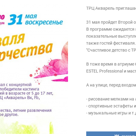
ТРЦ Акварель приглашае
31 мая пройдет Второй 
В программе ожидается 
показательные выступле
также гостей фестиваля.
"Счастливое детство с Т
В тоже время в атриуме 
ESTEL Professional и мас
А на улице, перед входо
- рисование мелками на 
- спортивные эстафеты 
- музыкальные игры и т.
Расписание мероприяти
14:00 – 14:10 Открытие 