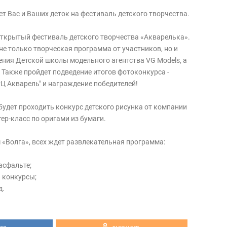
т Вас и Ваших деток на фестиваль детского творчества.
открытый фестиваль детского творчества «Акварелька».
не только творческая программа от участников, но и
ния Детской школы модельного агентства VG Models, а
 Также пройдет подведение итогов фотоконкурса -
РЦ Акварель" и награждение победителей!
будет проходить конкурс детского рисунка от компании
тер-класс по оригами из бумаги.
м «Волга», всех ждет развлекательная программа:
асфальте;
и конкурсы;
д.
я:
фестиваля.