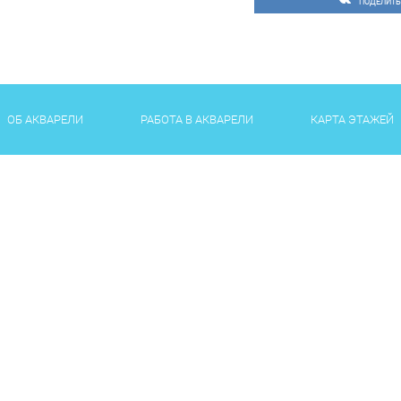
ПОДЕЛИТЬ
14:10 – 14:50 Показате
VG Models
14:50 – 16:20 II Открыт
16:20 – 16:30 Флешмоб
14:00 – 16:30 VII Между
красивая» от ESTEL Prof
ОБ АКВАРЕЛИ
РАБОТА В АКВАРЕЛИ
КАРТА ЭТАЖЕЙ
15:00 – 16:30 Детская р