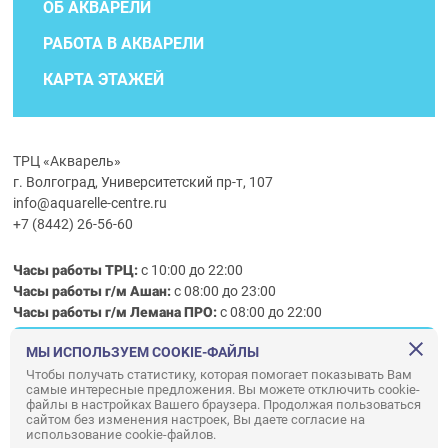
ОБ АКВАРЕЛИ
РАБОТА В АКВАРЕЛИ
КАРТА ЭТАЖЕЙ
ТРЦ «Акварель»
г. Волгоград, Университетский пр-т, 107
info@aquarelle-centre.ru
+7 (8442) 26-56-60
Часы работы ТРЦ:
с 10:00 до 22:00
Часы работы г/м Ашан:
с 08:00 до 23:00
Часы работы
г/м
Лемана ПРО
:
с 08:00 до 22:00
МЫ ИСПОЛЬЗУЕМ COOKIE-ФАЙЛЫ
Правила посещения ТРЦ «Акварель»
Чтобы получать статистику, которая помогает показывать Вам
самые интересные предложения. Вы можете отключить cookie-
ООО «АКВАРЕЛЬ»
файлы в настройках Вашего браузера. Продолжая пользоваться
сайтом без изменения настроек, Вы даете согласие на
© ООО «Акварель» 2010–2026. All right reserved.
использование cookie-файлов.
Дизайн концепция сайта —