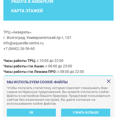
РАБОТА В АКВАРЕЛИ
КАРТА ЭТАЖЕЙ
ТРЦ «Акварель»
г. Волгоград, Университетский пр-т, 107
info@aquarelle-centre.ru
+7 (8442) 26-56-60
Часы работы ТРЦ:
с 10:00 до 22:00
Часы работы г/м Ашан:
с 08:00 до 23:00
Часы работы
г/м
Лемана ПРО
:
с 08:00 до 22:00
МЫ ИСПОЛЬЗУЕМ COOKIE-ФАЙЛЫ
Правила посещения ТРЦ «Акварель»
Чтобы получать статистику, которая помогает показывать Вам
самые интересные предложения. Вы можете отключить cookie-
ООО «АКВАРЕЛЬ»
файлы в настройках Вашего браузера. Продолжая пользоваться
сайтом без изменения настроек, Вы даете согласие на
© ООО «Акварель» 2010–2026. All right reserved.
использование cookie-файлов.
Дизайн концепция сайта —
Адаптивный дизайн и программирование —
34
ВЕБ
OK
УЗНАТЬ БОЛЬШЕ