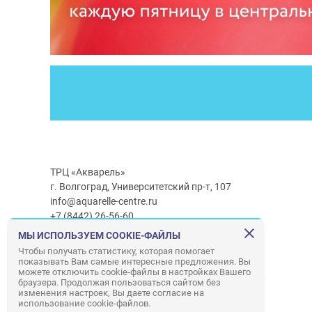
ТРЦ «Акварель»
г. Волгоград, Университетский пр-т, 107
info@aquarelle-centre.ru
+7 (8442) 26-56-60
МЫ ИСПОЛЬЗУЕМ COOKIE-ФАЙЛЫ
Часы работы ТРЦ:
с 10:00 до 22:00
Чтобы получать статистику, которая помогает
показывать Вам самые интересные предложения. Вы
Часы работы г/м Ашан:
с 08:00 до 23:00
можете отключить cookie-файлы в настройках Вашего
Часы работы
г/м
Лемана ПРО
:
с 08:00 до 22:00
браузера. Продолжая пользоваться сайтом без
изменения настроек, Вы даете согласие на
использование cookie-файлов.
Правила посещения ТРЦ «Акварель»