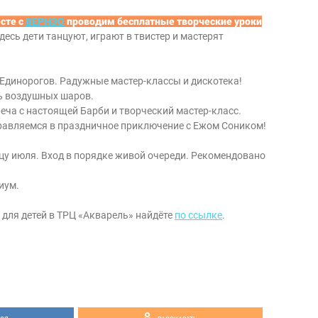
сте с
ВЕРНЭО
проводим бесплатные творческие уроки
Здесь дети танцуют, играют в твистер и мастерят
 Единорогов. Радужные мастер-классы и дискотека!
нь воздушных шаров.
реча с настоящей Барби и творческий мастер-класс.
правляемся в праздничное приключение с Ежом Соником!
у июля. Вход в порядке живой очереди. Рекомендовано
иум.
 для детей в ТРЦ «Акварель» найдёте
по ссылке
.