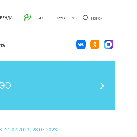
АРЕНДА
ECO
РУС
ENG
РТА
ЭО
3
, 21.07.2023
, 28.07.2023