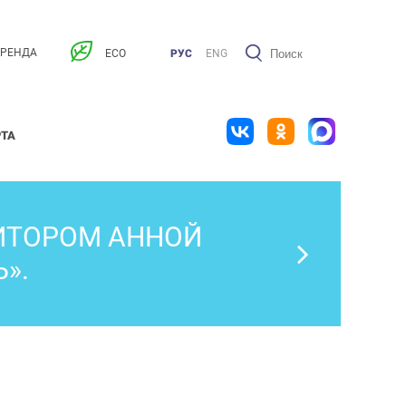
АРЕНДА
ECO
РУС
ENG
РТА
ИТОРОМ АННОЙ
».