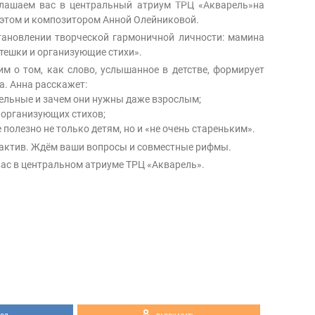
лашаем вас в центральный атриум ТРЦ «Акварель»на
оэтом и композитором Анной Олейниковой.
становлении творческой гармоничной личности: мамина
тешки и организующие стихи».
м о том, как слово, услышанное в детстве, формирует
а. Анна расскажет:
ельные и зачем они нужны даже взрослым;
и организующих стихов;
полезно не только детям, но и «не очень стареньким».
рактив. Ждём ваши вопросы и совместные рифмы.
ас в центральном атриуме ТРЦ «Акварель».