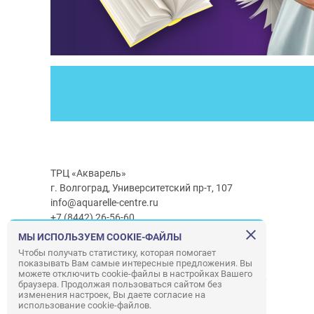
ТРЦ «Акварель»
г. Волгоград, Университетский пр-т, 107
info@aquarelle-centre.ru
+7 (8442) 26-56-60
МЫ ИСПОЛЬЗУЕМ COOKIE-ФАЙЛЫ
Часы работы ТРЦ:
с 10:00 до 22:00
Чтобы получать статистику, которая помогает
показывать Вам самые интересные предложения. Вы
Часы работы г/м Ашан:
с 08:00 до 23:00
можете отключить cookie-файлы в настройках Вашего
Часы работы
г/м
Лемана ПРО
:
с 08:00 до 22:00
браузера. Продолжая пользоваться сайтом без
изменения настроек, Вы даете согласие на
использование cookie-файлов.
Правила посещения ТРЦ «Акварель»