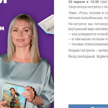
25 апреля
в 13:30
приг
творческую встречу с п
Тема: «Роль поэзии в 
личная колыбельная, по
На встрече мы поговори
внутренний мир человек
— как рождаются колыб
— в чём магия потешек 
— почему стихосложение 
Формат встречи — инте
Вход свободный. Ждём в