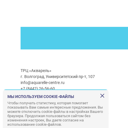
ТРЦ «Акварель»
г. Волгоград, Университетский пр-т, 107
info@aquarelle-centre.ru
+7 (8442) 26-56-60
МЫ ИСПОЛЬЗУЕМ COOKIE-ФАЙЛЫ
Часы работы ТРЦ:
с 10:00 до 22:00
Чтобы получать статистику, которая помогает
показывать Вам самые интересные предложения. Вы
Часы работы г/м Ашан:
с 08:00 до 23:00
можете отключить cookie-файлы в настройках Вашего
Часы работы
г/м
Лемана ПРО
:
с 08:00 до 22:00
браузера. Продолжая пользоваться сайтом без
изменения настроек, Вы даете согласие на
использование cookie-файлов.
Правила посещения ТРЦ «Акварель»