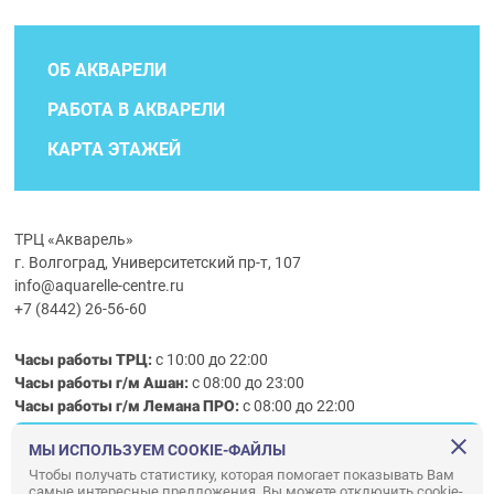
ОБ АКВАРЕЛИ
РАБОТА В АКВАРЕЛИ
КАРТА ЭТАЖЕЙ
ТРЦ «Акварель»
г. Волгоград, Университетский пр-т, 107
info@aquarelle-centre.ru
+7 (8442) 26-56-60
Часы работы ТРЦ:
с 10:00 до 22:00
Часы работы г/м Ашан:
с 08:00 до 23:00
Часы работы
г/м
Лемана ПРО
:
с 08:00 до 22:00
МЫ ИСПОЛЬЗУЕМ COOKIE-ФАЙЛЫ
Правила посещения ТРЦ «Акварель»
Чтобы получать статистику, которая помогает показывать Вам
самые интересные предложения. Вы можете отключить cookie-