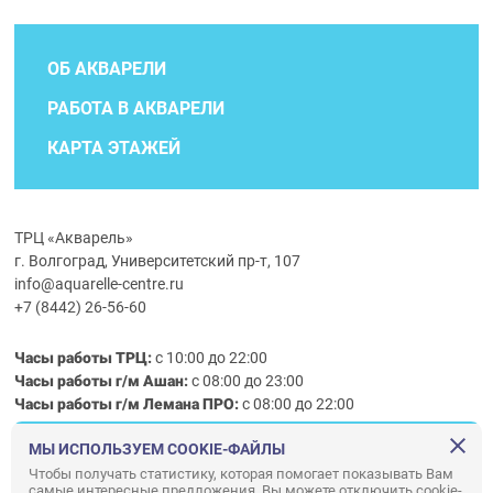
ОБ АКВАРЕЛИ
РАБОТА В АКВАРЕЛИ
КАРТА ЭТАЖЕЙ
ТРЦ «Акварель»
г. Волгоград, Университетский пр-т, 107
info@aquarelle-centre.ru
+7 (8442) 26-56-60
Часы работы ТРЦ:
с 10:00 до 22:00
Часы работы г/м Ашан:
с 08:00 до 23:00
Часы работы
г/м
Лемана ПРО
:
с 08:00 до 22:00
МЫ ИСПОЛЬЗУЕМ COOKIE-ФАЙЛЫ
Правила посещения ТРЦ «Акварель»
Чтобы получать статистику, которая помогает показывать Вам
самые интересные предложения. Вы можете отключить cookie-