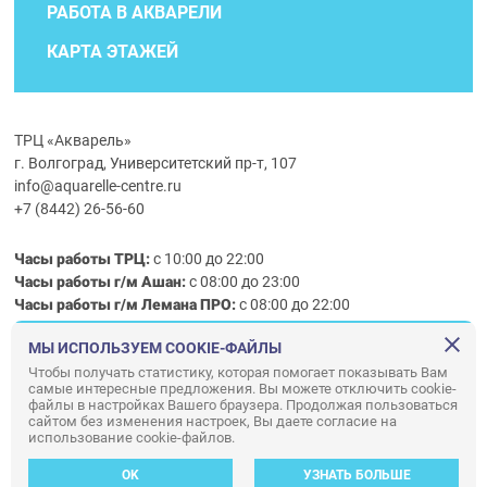
РАБОТА В АКВАРЕЛИ
КАРТА ЭТАЖЕЙ
ТРЦ «Акварель»
г. Волгоград, Университетский пр-т, 107
info@aquarelle-centre.ru
+7 (8442) 26-56-60
Часы работы ТРЦ:
с 10:00 до 22:00
Часы работы г/м Ашан:
с 08:00 до 23:00
Часы работы
г/м
Лемана ПРО
:
с 08:00 до 22:00
МЫ ИСПОЛЬЗУЕМ COOKIE-ФАЙЛЫ
Правила посещения ТРЦ «Акварель»
Чтобы получать статистику, которая помогает показывать Вам
самые интересные предложения. Вы можете отключить cookie-
ООО «АКВАРЕЛЬ»
файлы в настройках Вашего браузера. Продолжая пользоваться
сайтом без изменения настроек, Вы даете согласие на
© ООО «Акварель» 2010–2026. All right reserved.
использование cookie-файлов.
Дизайн концепция сайта —
Адаптивный дизайн и программирование —
34
ВЕБ
OK
УЗНАТЬ БОЛЬШЕ