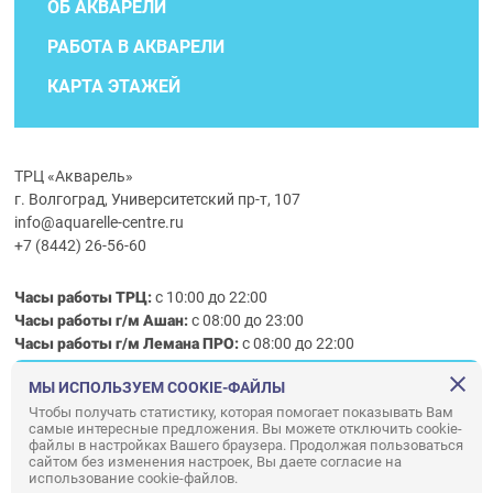
ОБ АКВАРЕЛИ
РАБОТА В АКВАРЕЛИ
КАРТА ЭТАЖЕЙ
ТРЦ «Акварель»
г. Волгоград, Университетский пр-т, 107
info@aquarelle-centre.ru
+7 (8442) 26-56-60
Часы работы ТРЦ:
с 10:00 до 22:00
Часы работы г/м Ашан:
с 08:00 до 23:00
Часы работы
г/м
Лемана ПРО
:
с 08:00 до 22:00
МЫ ИСПОЛЬЗУЕМ COOKIE-ФАЙЛЫ
Правила посещения ТРЦ «Акварель»
Чтобы получать статистику, которая помогает показывать Вам
самые интересные предложения. Вы можете отключить cookie-
ООО «АКВАРЕЛЬ»
файлы в настройках Вашего браузера. Продолжая пользоваться
© ООО «Акварель» 2010–2026. All right reserved.
сайтом без изменения настроек, Вы даете согласие на
использование cookie-файлов.
Дизайн концепция сайта —