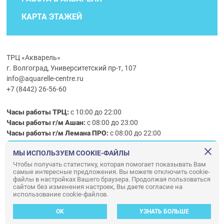
КАРТА ЭТАЖЕЙ
ТРЦ «Акварель»
г. Волгоград, Университетский пр-т, 107
info@aquarelle-centre.ru
+7 (8442) 26-56-60
Часы работы ТРЦ:
с 10:00 до 22:00
Часы работы г/м Ашан:
с 08:00 до 23:00
Часы работы
г/м
Лемана ПРО
:
с 08:00 до 22:00
МЫ ИСПОЛЬЗУЕМ COOKIE-ФАЙЛЫ
Правила посещения ТРЦ «Акварель»
Чтобы получать статистику, которая помогает показывать Вам
самые интересные предложения. Вы можете отключить cookie-
ООО «АКВАРЕЛЬ»
файлы в настройках Вашего браузера. Продолжая пользоваться
сайтом без изменения настроек, Вы даете согласие на
© ООО «Акварель» 2010–2026. All right reserved.
использование cookie-файлов.
Дизайн концепция сайта —
Адаптивный дизайн и программирование —
34
ВЕБ
OK
УЗНАТЬ БОЛЬШЕ