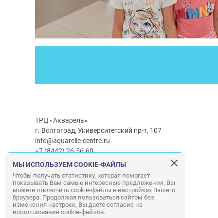
ТРЦ «Акварель»
г. Волгоград, Университетский пр-т, 107
info@aquarelle-centre.ru
+7 (8442) 26-56-60
МЫ ИСПОЛЬЗУЕМ COOKIE-ФАЙЛЫ
Часы работы ТРЦ:
с 10:00 до 22:00
Чтобы получать статистику, которая помогает
показывать Вам самые интересные предложения. Вы
Часы работы г/м Ашан:
с 08:00 до 23:00
можете отключить cookie-файлы в настройках Вашего
Часы работы
г/м
Лемана ПРО
:
с 08:00 до 22:00
браузера. Продолжая пользоваться сайтом без
изменения настроек, Вы даете согласие на
использование cookie-файлов.
Правила посещения ТРЦ «Акварель»