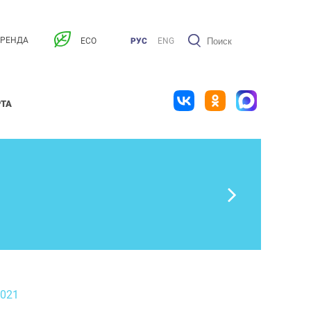
АРЕНДА
ECO
РУС
ENG
РТА
2021