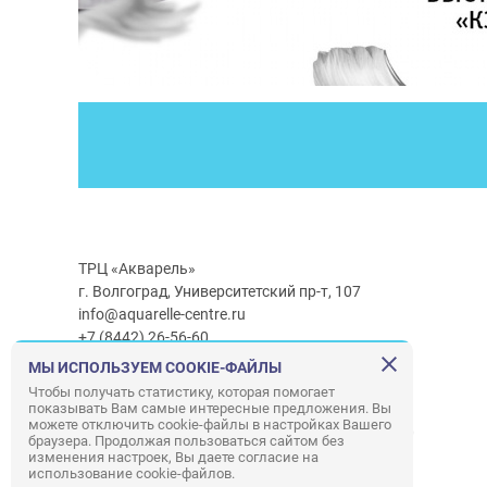
ТРЦ «Акварель»
г. Волгоград, Университетский пр-т, 107
info@aquarelle-centre.ru
+7 (8442) 26-56-60
МЫ ИСПОЛЬЗУЕМ COOKIE-ФАЙЛЫ
Часы работы ТРЦ:
с 10:00 до 22:00
Чтобы получать статистику, которая помогает
показывать Вам самые интересные предложения. Вы
Часы работы г/м Ашан:
с 08:00 до 23:00
можете отключить cookie-файлы в настройках Вашего
Часы работы
г/м
Лемана ПРО
:
с 08:00 до 22:00
браузера. Продолжая пользоваться сайтом без
изменения настроек, Вы даете согласие на
использование cookie-файлов.
Правила посещения ТРЦ «Акварель»