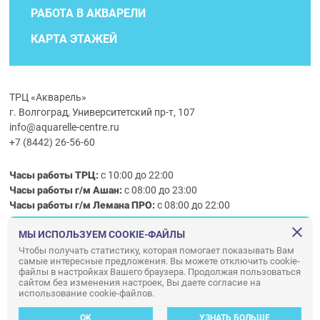
РАБОТА В АКВАРЕЛИ
КАРТА ЭТАЖЕЙ
ТРЦ «Акварель»
г. Волгоград, Университетский пр-т, 107
info@aquarelle-centre.ru
+7 (8442) 26-56-60
Часы работы ТРЦ:
с 10:00 до 22:00
Часы работы г/м Ашан:
с 08:00 до 23:00
Часы работы
г/м
Лемана ПРО
:
с 08:00 до 22:00
МЫ ИСПОЛЬЗУЕМ COOKIE-ФАЙЛЫ
Правила посещения ТРЦ «Акварель»
Чтобы получать статистику, которая помогает показывать Вам
самые интересные предложения. Вы можете отключить cookie-
ООО «АКВАРЕЛЬ»
файлы в настройках Вашего браузера. Продолжая пользоваться
© ООО «Акварель» 2010–2026. All right reserved.
сайтом без изменения настроек, Вы даете согласие на
использование cookie-файлов.
Дизайн концепция сайта —
Адаптивный дизайн и программирование —
34
ВЕБ
OK
УЗНАТЬ БОЛЬШЕ