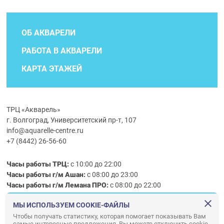
ОБ АКВАРЕЛИ
РАБОТА В АКВАРЕЛИ
КАРТА ЭТАЖЕЙ
ТРЦ «Акварель»
г. Волгоград, Университетский пр-т, 107
info@aquarelle-centre.ru
+7 (8442) 26-56-60
Часы работы ТРЦ:
с 10:00 до 22:00
Часы работы г/м Ашан:
с 08:00 до 23:00
Часы работы
г/м
Лемана ПРО
:
с 08:00 до 22:00
МЫ ИСПОЛЬЗУЕМ COOKIE-ФАЙЛЫ
Правила посещения ТРЦ «Акварель»
Чтобы получать статистику, которая помогает показывать Вам
самые интересные предложения. Вы можете отключить cookie-