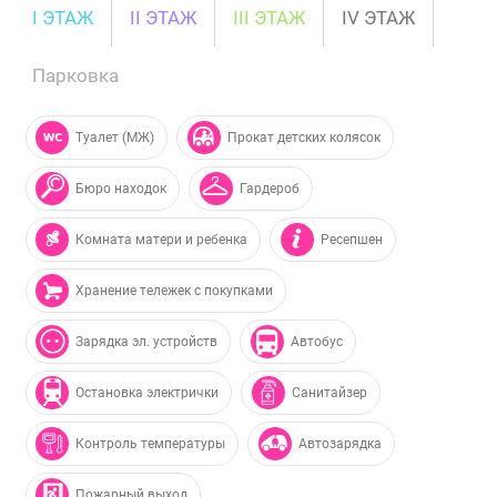
I ЭТАЖ
II ЭТАЖ
III ЭТАЖ
IV ЭТАЖ
Парковка
Туалет (МЖ)
Прокат детских колясок
Бюро находок
Гардероб
Комната матери и ребенка
Ресепшен
Хранение тележек с покупками
Зарядка эл. устройств
Автобус
Остановка электрички
Санитайзер
Контроль температуры
Автозарядка
Пожарный выход