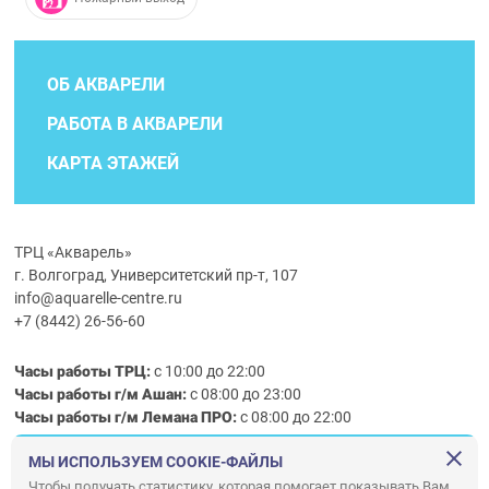
ОБ АКВАРЕЛИ
РАБОТА В АКВАРЕЛИ
КАРТА ЭТАЖЕЙ
ТРЦ «Акварель»
г. Волгоград, Университетский пр-т, 107
info@aquarelle-centre.ru
+7 (8442) 26-56-60
Часы работы ТРЦ:
с 10:00 до 22:00
Часы работы г/м Ашан:
с 08:00 до 23:00
Часы работы
г/м
Лемана ПРО
:
с 08:00 до 22:00
МЫ ИСПОЛЬЗУЕМ COOKIE-ФАЙЛЫ
Правила посещения ТРЦ «Акварель»
Чтобы получать статистику, которая помогает показывать Вам