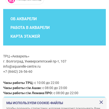
ОБ АКВАРЕЛИ
РАБОТА В АКВАРЕЛИ
КАРТА ЭТАЖЕЙ
ТРЦ «Акварель»
г. Волгоград, Университетский пр-т, 107
info@aquarelle-centre.ru
+7 (8442) 26-56-60
Часы работы ТРЦ:
с 10:00 до 22:00
Часы работы г/м Ашан:
с 08:00 до 23:00
Часы работы
г/м
Лемана ПРО
:
с 08:00 до 22:00
МЫ ИСПОЛЬЗУЕМ COOKIE-ФАЙЛЫ
Правила посещения ТРЦ «Акварель»
Чтобы получать статистику, которая помогает показывать Вам