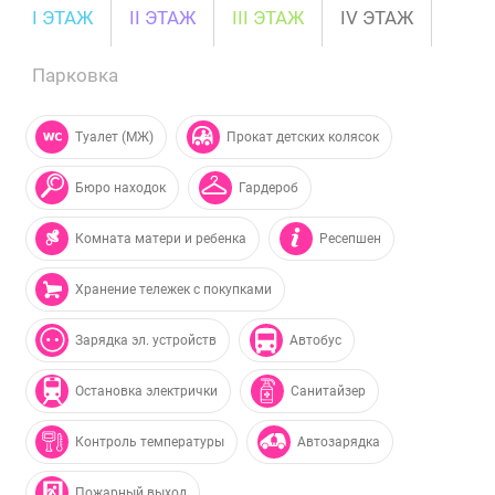
I ЭТАЖ
II ЭТАЖ
III ЭТАЖ
IV ЭТАЖ
Парковка
Туалет (МЖ)
Прокат детских колясок
Бюро находок
Гардероб
Комната матери и ребенка
Ресепшен
Хранение тележек с покупками
Зарядка эл. устройств
Автобус
Остановка электрички
Санитайзер
Контроль температуры
Автозарядка
Пожарный выход