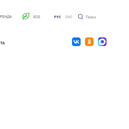
АРЕНДА
ECO
РУС
ENG
РТА
I ЭТАЖ
II ЭТАЖ
III ЭТАЖ
IV ЭТАЖ
Парковка