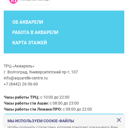
ОБ АКВАРЕЛИ
РАБОТА В АКВАРЕЛИ
КАРТА ЭТАЖЕЙ
ТРЦ «Акварель»
г. Волгоград, Университетский пр-т, 107
info@aquarelle-centre.ru
+7 (8442) 26-56-60
Часы работы ТРЦ:
с 10:00 до 22:00
Часы работы г/м Ашан:
с 08:00 до 23:00
Часы работы
г/м
Лемана ПРО
:
с 08:00 до 22:00
МЫ ИСПОЛЬЗУЕМ COOKIE-ФАЙЛЫ
Правила посещения ТРЦ «Акварель»
Чтобы получать статистику, которая помогает показывать Вам