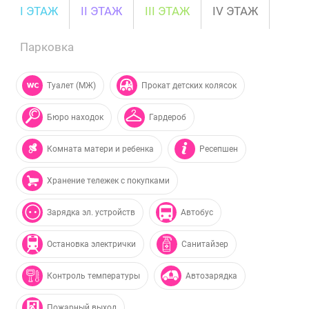
I ЭТАЖ
II ЭТАЖ
III ЭТАЖ
IV ЭТАЖ
Парковка
Туалет (МЖ)
Прокат детских колясок
Бюро находок
Гардероб
Комната матери и ребенка
Ресепшен
Хранение тележек с покупками
Зарядка эл. устройств
Автобус
Остановка электрички
Санитайзер
Контроль температуры
Автозарядка
Пожарный выход