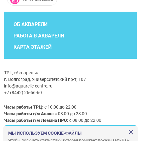
ОБ АКВАРЕЛИ
РАБОТА В АКВАРЕЛИ
КАРТА ЭТАЖЕЙ
ТРЦ «Акварель»
г. Волгоград, Университетский пр-т, 107
info@aquarelle-centre.ru
+7 (8442) 26-56-60
Часы работы ТРЦ:
с 10:00 до 22:00
Часы работы г/м Ашан:
с 08:00 до 23:00
Часы работы
г/м
Лемана ПРО
:
с 08:00 до 22:00
МЫ ИСПОЛЬЗУЕМ COOKIE-ФАЙЛЫ
Правила посещения ТРЦ «Акварель»
Чтобы получать статистику, которая помогает показывать Вам