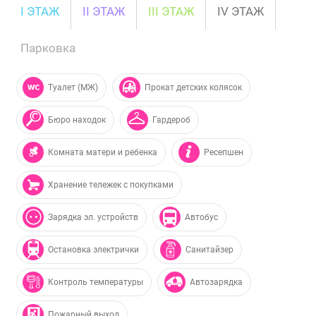
I ЭТАЖ
II ЭТАЖ
III ЭТАЖ
IV ЭТАЖ
Парковка
Туалет (МЖ)
Прокат детских колясок
Бюро находок
Гардероб
Комната матери и ребенка
Ресепшен
Хранение тележек с покупками
Зарядка эл. устройств
Автобус
Остановка электрички
Санитайзер
Контроль температуры
Автозарядка
Пожарный выход