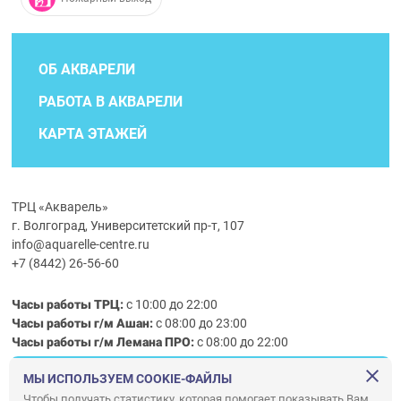
ОБ АКВАРЕЛИ
РАБОТА В АКВАРЕЛИ
КАРТА ЭТАЖЕЙ
ТРЦ «Акварель»
г. Волгоград, Университетский пр-т, 107
info@aquarelle-centre.ru
+7 (8442) 26-56-60
Часы работы ТРЦ:
с 10:00 до 22:00
Часы работы г/м Ашан:
с 08:00 до 23:00
Часы работы
г/м
Лемана ПРО
:
с 08:00 до 22:00
МЫ ИСПОЛЬЗУЕМ COOKIE-ФАЙЛЫ
Правила посещения ТРЦ «Акварель»
Чтобы получать статистику, которая помогает показывать Вам