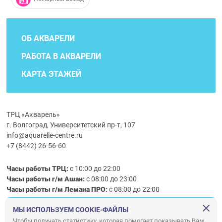
ОБ АКВАРЕЛИ
РАБОТА В АКВАРЕЛИ
КАРТА ЭТАЖЕЙ
ТРЦ «Акварель»
г. Волгоград, Университетский пр-т, 107
info@aquarelle-centre.ru
+7 (8442) 26-56-60
Часы работы ТРЦ:
с 10:00 до 22:00
Часы работы г/м Ашан:
с 08:00 до 23:00
Часы работы
г/м
Лемана ПРО
:
с 08:00 до 22:00
МЫ ИСПОЛЬЗУЕМ COOKIE-ФАЙЛЫ
Правила посещения ТРЦ «Акварель»
Чтобы получать статистику, которая помогает показывать Вам