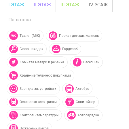
I ЭТАЖ
II ЭТАЖ
III ЭТАЖ
IV ЭТАЖ
Парковка
Туалет (МЖ)
Прокат детских колясок
Бюро находок
Гардероб
Комната матери и ребенка
Ресепшен
Хранение тележек с покупками
Зарядка эл. устройств
Автобус
Остановка электрички
Санитайзер
Контроль температуры
Автозарядка
Пожарный выход