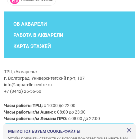
ОБ АКВАРЕЛИ
РАБОТА В АКВАРЕЛИ
КАРТА ЭТАЖЕЙ
ТРЦ «Акварель»
г. Волгоград, Университетский пр-т, 107
info@aquarelle-centre.ru
+7 (8442) 26-56-60
Часы работы ТРЦ:
с 10:00 до 22:00
Часы работы г/м Ашан:
с 08:00 до 23:00
Часы работы
г/м
Лемана ПРО
:
с 08:00 до 22:00
МЫ ИСПОЛЬЗУЕМ COOKIE-ФАЙЛЫ
Правила посещения ТРЦ «Акварель»
Чтобы получать статистику, которая помогает показывать Вам