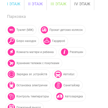
I ЭТАЖ
II ЭТАЖ
III ЭТАЖ
IV ЭТАЖ
Парковка
Туалет (МЖ)
Прокат детских колясок
Бюро находок
Гардероб
Комната матери и ребенка
Ресепшен
Хранение тележек с покупками
Зарядка эл. устройств
Автобус
Остановка электрички
Санитайзер
Контроль температуры
Автозарядка
Пожарный выход