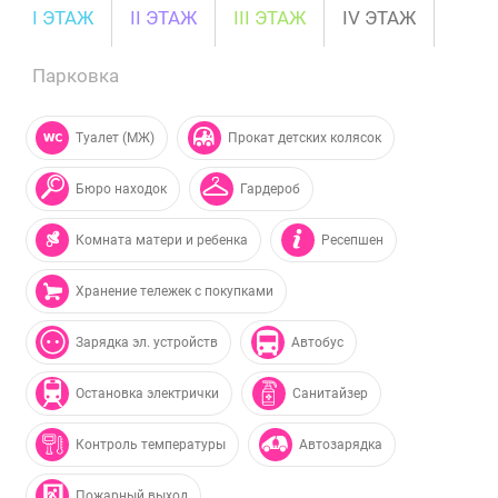
I ЭТАЖ
II ЭТАЖ
III ЭТАЖ
IV ЭТАЖ
Парковка
Туалет (МЖ)
Прокат детских колясок
Бюро находок
Гардероб
Комната матери и ребенка
Ресепшен
Хранение тележек с покупками
Зарядка эл. устройств
Автобус
Остановка электрички
Санитайзер
Контроль температуры
Автозарядка
Пожарный выход