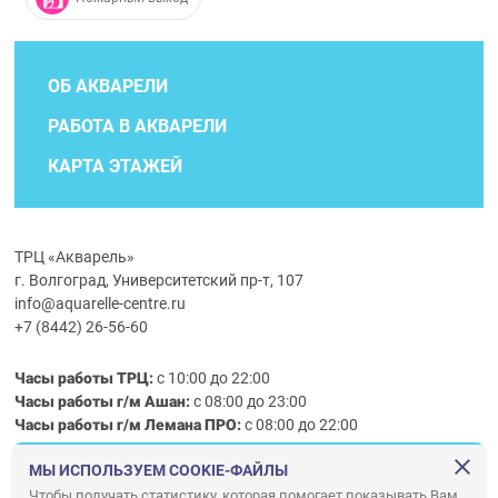
ОБ АКВАРЕЛИ
РАБОТА В АКВАРЕЛИ
КАРТА ЭТАЖЕЙ
ТРЦ «Акварель»
г. Волгоград, Университетский пр-т, 107
info@aquarelle-centre.ru
+7 (8442) 26-56-60
Часы работы ТРЦ:
с 10:00 до 22:00
Часы работы г/м Ашан:
с 08:00 до 23:00
Часы работы
г/м
Лемана ПРО
:
с 08:00 до 22:00
МЫ ИСПОЛЬЗУЕМ COOKIE-ФАЙЛЫ
Правила посещения ТРЦ «Акварель»
Чтобы получать статистику, которая помогает показывать Вам