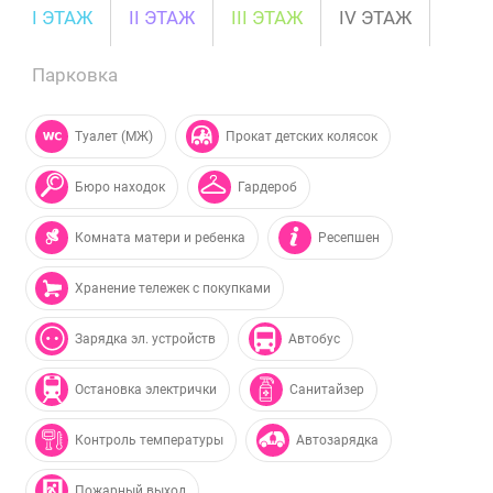
I ЭТАЖ
II ЭТАЖ
III ЭТАЖ
IV ЭТАЖ
Парковка
Туалет (МЖ)
Прокат детских колясок
Бюро находок
Гардероб
Комната матери и ребенка
Ресепшен
Хранение тележек с покупками
Зарядка эл. устройств
Автобус
Остановка электрички
Санитайзер
Контроль температуры
Автозарядка
Пожарный выход