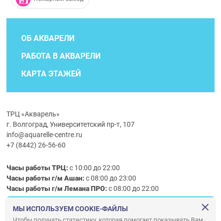
ОБ АКВАРЕЛИ
РАБОТА В АКВАРЕЛИ
КАРТА ЭТАЖЕЙ
ТРЦ «Акварель»
г. Волгоград, Университетский пр-т, 107
info@aquarelle-centre.ru
+7 (8442) 26-56-60
Часы работы ТРЦ:
с 10:00 до 22:00
Часы работы г/м Ашан:
с 08:00 до 23:00
Часы работы
г/м
Лемана ПРО
:
с 08:00 до 22:00
МЫ ИСПОЛЬЗУЕМ COOKIE-ФАЙЛЫ
Правила посещения ТРЦ «Акварель»
Чтобы получать статистику, которая помогает показывать Вам