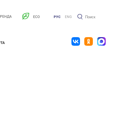
АРЕНДА
ECO
РУС
ENG
РТА
I ЭТАЖ
II ЭТАЖ
III ЭТАЖ
IV ЭТАЖ
Парковка