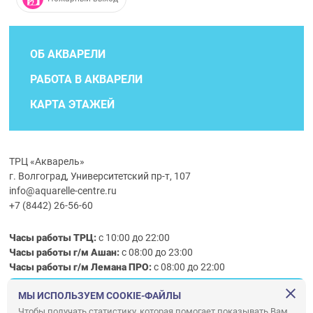
ОБ АКВАРЕЛИ
РАБОТА В АКВАРЕЛИ
КАРТА ЭТАЖЕЙ
ТРЦ «Акварель»
г. Волгоград, Университетский пр-т, 107
info@aquarelle-centre.ru
+7 (8442) 26-56-60
Часы работы ТРЦ:
с 10:00 до 22:00
Часы работы г/м Ашан:
с 08:00 до 23:00
Часы работы
г/м
Лемана ПРО
:
с 08:00 до 22:00
МЫ ИСПОЛЬЗУЕМ COOKIE-ФАЙЛЫ
Правила посещения ТРЦ «Акварель»
Чтобы получать статистику, которая помогает показывать Вам