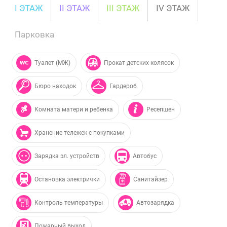
I ЭТАЖ
II ЭТАЖ
III ЭТАЖ
IV ЭТАЖ
Парковка
Туалет (МЖ)
Прокат детских колясок
Бюро находок
Гардероб
Комната матери и ребенка
Ресепшен
Хранение тележек с покупками
Зарядка эл. устройств
Автобус
Остановка электрички
Санитайзер
Контроль температуры
Автозарядка
Пожарный выход