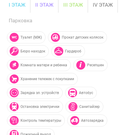
I ЭТАЖ
II ЭТАЖ
III ЭТАЖ
IV ЭТАЖ
Парковка
Туалет (МЖ)
Прокат детских колясок
Бюро находок
Гардероб
Комната матери и ребенка
Ресепшен
Хранение тележек с покупками
Зарядка эл. устройств
Автобус
Остановка электрички
Санитайзер
Контроль температуры
Автозарядка
Пожарный выход