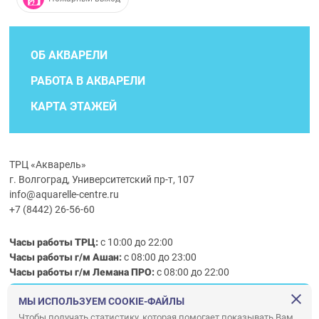
ОБ АКВАРЕЛИ
РАБОТА В АКВАРЕЛИ
КАРТА ЭТАЖЕЙ
ТРЦ «Акварель»
г. Волгоград, Университетский пр-т, 107
info@aquarelle-centre.ru
+7 (8442) 26-56-60
Часы работы ТРЦ:
с 10:00 до 22:00
Часы работы г/м Ашан:
с 08:00 до 23:00
Часы работы
г/м
Лемана ПРО
:
с 08:00 до 22:00
МЫ ИСПОЛЬЗУЕМ COOKIE-ФАЙЛЫ
Правила посещения ТРЦ «Акварель»
Чтобы получать статистику, которая помогает показывать Вам