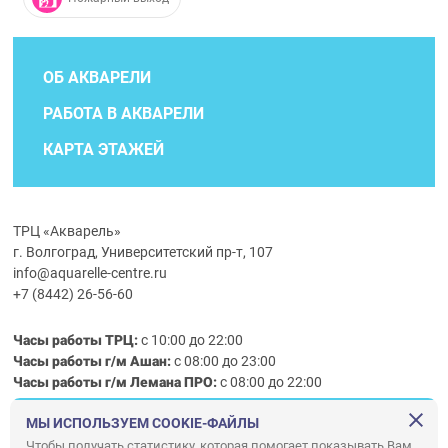
ОБ АКВАРЕЛИ
РАБОТА В АКВАРЕЛИ
КАРТА ЭТАЖЕЙ
ТРЦ «Акварель»
г. Волгоград, Университетский пр-т, 107
info@aquarelle-centre.ru
+7 (8442) 26-56-60
Часы работы ТРЦ:
с 10:00 до 22:00
Часы работы г/м Ашан:
с 08:00 до 23:00
Часы работы
г/м
Лемана ПРО
:
с 08:00 до 22:00
МЫ ИСПОЛЬЗУЕМ COOKIE-ФАЙЛЫ
Правила посещения ТРЦ «Акварель»
Чтобы получать статистику, которая помогает показывать Вам