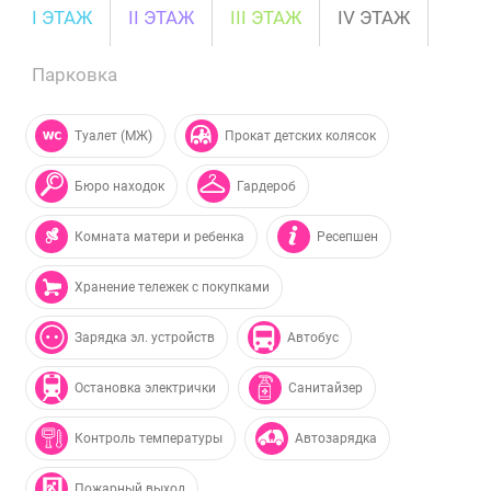
I ЭТАЖ
II ЭТАЖ
III ЭТАЖ
IV ЭТАЖ
Парковка
Туалет (МЖ)
Прокат детских колясок
Бюро находок
Гардероб
Комната матери и ребенка
Ресепшен
Хранение тележек с покупками
Зарядка эл. устройств
Автобус
Остановка электрички
Санитайзер
Контроль температуры
Автозарядка
Пожарный выход