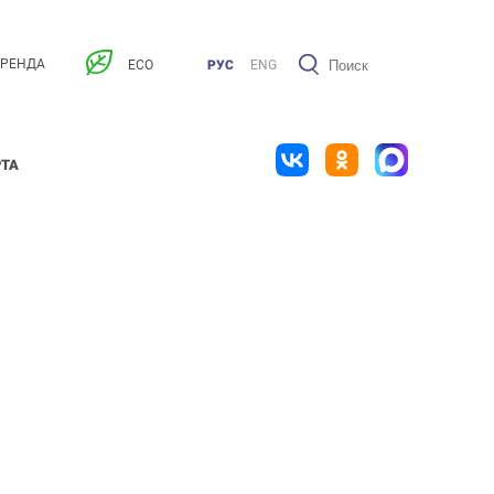
АРЕНДА
ECO
РУС
ENG
РТА
I ЭТАЖ
II ЭТАЖ
III ЭТАЖ
IV ЭТАЖ
Парковка