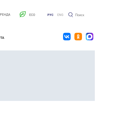
АРЕНДА
ECO
РУС
ENG
РТА