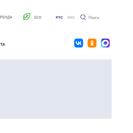
АРЕНДА
ECO
РУС
ENG
РТА