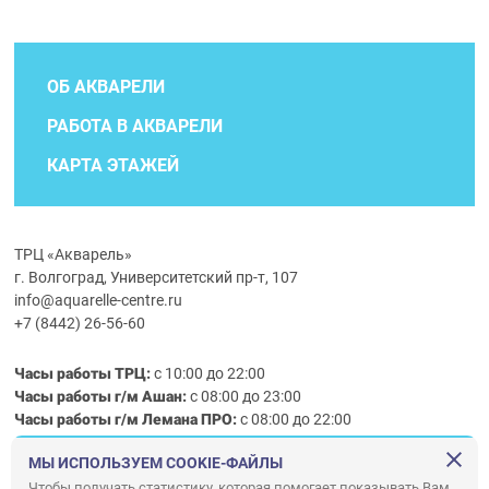
ОБ АКВАРЕЛИ
РАБОТА В АКВАРЕЛИ
КАРТА ЭТАЖЕЙ
ТРЦ «Акварель»
г. Волгоград, Университетский пр-т, 107
info@aquarelle-centre.ru
+7 (8442) 26-56-60
Часы работы ТРЦ:
с 10:00 до 22:00
Часы работы г/м Ашан:
с 08:00 до 23:00
Часы работы
г/м
Лемана ПРО
:
с 08:00 до 22:00
МЫ ИСПОЛЬЗУЕМ COOKIE-ФАЙЛЫ
Правила посещения ТРЦ «Акварель»
Чтобы получать статистику, которая помогает показывать Вам