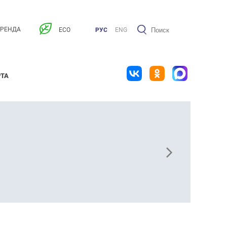
АРЕНДА
ECO
РУС
ENG
РТА