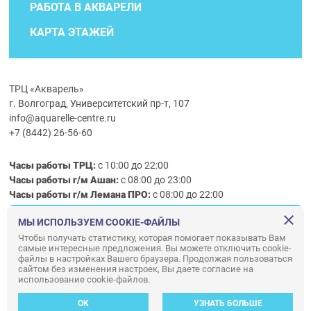
РАБОТА В АКВАРЕЛИ
КАРТА ЭТАЖЕЙ
ТРЦ «Акварель»
г. Волгоград, Университетский пр-т, 107
info@aquarelle-centre.ru
+7 (8442) 26-56-60
Часы работы ТРЦ:
с 10:00 до 22:00
Часы работы г/м Ашан:
с 08:00 до 23:00
Часы работы
г/м
Лемана ПРО
:
с 08:00 до 22:00
МЫ ИСПОЛЬЗУЕМ COOKIE-ФАЙЛЫ
Правила посещения ТРЦ «Акварель»
Чтобы получать статистику, которая помогает показывать Вам
самые интересные предложения. Вы можете отключить cookie-
ООО «АКВАРЕЛЬ»
файлы в настройках Вашего браузера. Продолжая пользоваться
сайтом без изменения настроек, Вы даете согласие на
© ООО «Акварель» 2010–2026. All right reserved.
использование cookie-файлов.
Дизайн концепция сайта —
Адаптивный дизайн и программирование —
34
ВЕБ
OK
УЗНАТЬ БОЛЬШЕ